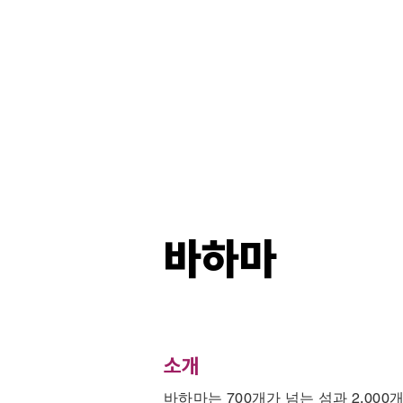
바하마
소개
바하마는 700개가 넘는 섬과 2,0