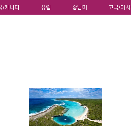
국/캐나다
유럽
중남미
고국/아시