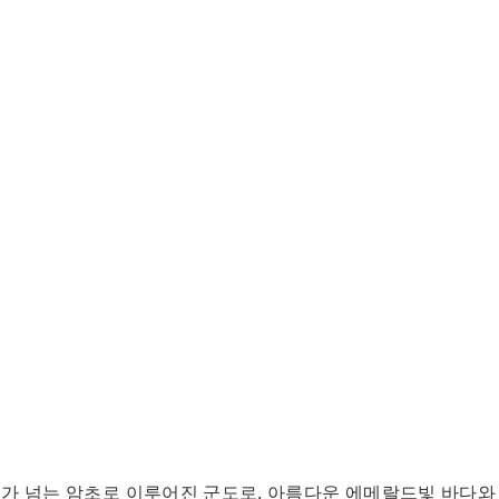
00개가 넘는 암초로 이루어진 군도로, 아름다운 에메랄드빛 바