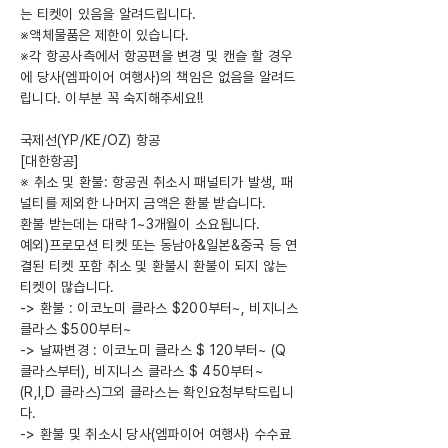
는 티켓이 있음을 알려드립니다.
※액체물품은 제한이 있습니다.
※각 항공사측에서 항공편을 변경 및 캔슬 할 경우
에 당사(엠파이어 여행사)의 책임은 없음을 알려드
립니다. 이부분 꼭 숙지해주세요!!
국제선(YP/KE/OZ) 항공
[대한항공]
※ 취소 및 환불: 항공권 취소시 패널티가 발생, 패
널티를 제외한 나머지 금액은 환불 받습니다.
환불 받는데는 대략 1~3개월이 소요됩니다.
예외)프로모션 티켓 또는 동남아&일본&중국 등 연
결된 티켓 포함 취소 및 환불시 환불이 되지 않는
티켓이 많습니다.
-> 환불 : 이코노미 클라스 $200부터~, 비지니스
클라스 $500부터~
-> 날짜변경 : 이코노미 클라스 $ 120부터~ (Q
클라스부터), 비지니스 클라스 $ 450부터~
(R,I,D 클라스)그외 클라스는 확인요청부탁드립니
다.
-> 환불 및 취소시 당사(엠파이어 여행사) 수수료