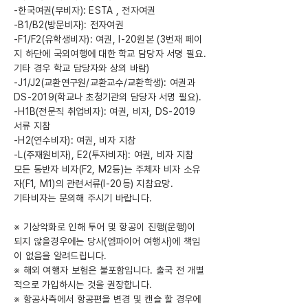
-한국여권(무비자): ESTA , 전자여권
-B1/B2(방문비자): 전자여권
-F1/F2(유학생비자): 여권, I-20원본 (3번재 페이
지 하단에 국외여행에 대한 학교 담당자 서명 필요.
기타 경우 학교 담당자와 상의 바람)
-J1/J2(교환연구원/교환교수/교환학생): 여권과
DS-2019(학교나 초청기관의 담당자 서명 필요).
-H1B(전문직 취업비자): 여권, 비자, DS-2019
서류 지참
-H2(연수비자): 여권, 비자 지참
-L(주재원비자), E2(투자비자): 여권, 비자 지참
모든 동반자 비자(F2, M2등)는 주체자 비자 소유
자(F1, M1)의 관련서류(I-20등) 지참요망.
기타비자는 문의해 주시기 바랍니다.
※ 기상악화로 인해 투어 및 항공이 진행(운행)이
되지 않을경우에는 당사(엠파이어 여행사)에 책임
이 없음을 알려드립니다.
※ 해외 여행자 보험은 불포함입니다. 출국 전 개별
적으로 가입하시는 것을 권장합니다.
※ 항공사측에서 항공편을 변경 및 캔슬 할 경우에