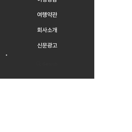
여행약관
회사소개
신문광고
Search
Empire Travel is a registerd Travel
Agency founded in 1974 with more
than 100 years of combined
experience.