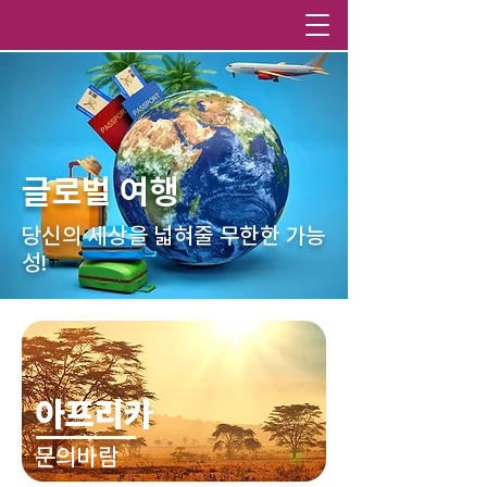
카톡상담
글로벌 여행
당신의 세상을 넓혀줄 무한한 가능
성!
아프리카
문의바람