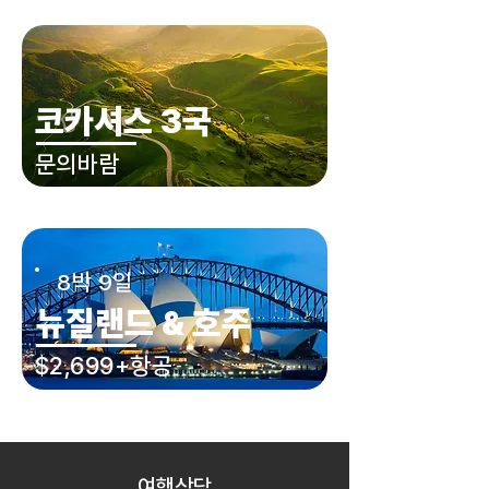
코카셔스 3국
문의바람
8박 9일
뉴질랜드 & 호주
$2,699+항공
여행상담