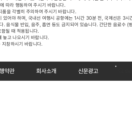
에 따라 행동하여 주시기 바랍니다.
지품을 각별히 주의하여 주시기 바랍니다.
이 있어야 하며, 국내선 여행시 공항에는 1시간 30분 전, 국제선은 3
. 음식물 반입, 음주, 흡연 등도 금지되어 있습니다. 간단한 음료수 (
 포함될 때 적용됩니다.
실에 놓고 나오시기 바랍니다.
꼭 지참하시기 바랍니다.
행약관
회사소개
신문광고
Se
이메일:
info@empiretour.us
카카오 ID: Empiretour
뉴 욕 본사: 163-07 Depot Rd Ste 201, Flushing, NY 11358
Tel: 718-353-6900
뉴저지 지사: 2160 N Central Rd Ste 203G, Fort Lee, NJ 07024