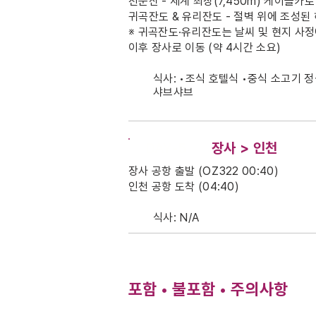
천문산 - 세계 최장(7,450m) 케이블카로
귀곡잔도 & 유리잔도 - 절벽 위에 조성된
※ 귀곡잔도·유리잔도는 날씨 및 현지 사정
이후 장사로 이동 (약 4시간 소요)
식사: •조식 호텔식 •중식 소고기 정
샤브샤브
DAY-5
장사 > 인천
장사 공항 출발 (OZ322 00:40)
인천 공항 도착 (04:40)
식사:
N/A
포함 • 불포함 • 주의사항