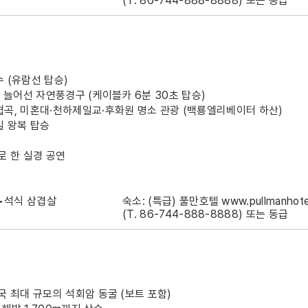
(T. 86-744-888-8888) 또는 동급
 (유람선 탑승)
이 늘어선 자연풍경구 (케이블카 6분 30초 탑승)
협곡, 미혼대·천하제일교·후화원 명소 관광 (백룡엘리베이터 하산)
일 왕복 탑승
로 한 실경 공연
 •석식 삼겹살
숙소: (특급) 풀만호텔
www.pullmanhote
(T. 86-744-888-8888) 또는 동급
국 최대 규모의 석회암 동굴 (보트 포함)