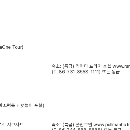
One Tour)
숙소: (특급) 라마다 프라자 호텔
www.ra
(T. 86-731-8558-1111) 또는 동급
미끄럼틀 + 뱃놀이 포함)
•석식 샤브샤브
숙소: (특급) 풀만호텔
www.pullmanhote