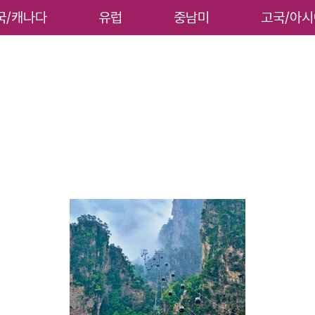
국/캐나다
유럽
중남미
고국/아시