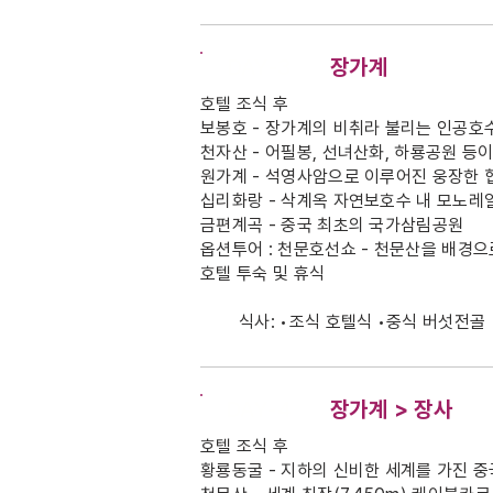
DAY-3
장가계
호텔 조식 후
보봉호 - 장가계의 비취라 불리는 인공호수
천자산 - 어필봉, 선녀산화, 하룡공원 등
원가계 - 석영사암으로 이루어진 웅장한 
십리화랑 - 삭계옥 자연보호수 내 모노레
금편계곡 - 중국 최초의 국가삼림공원
옵션투어 : 천문호선쇼 - 천문산을 배경으
호텔 투숙 및 휴식
식사: •조식 호텔식 •중식 버섯전골
DAY-4
장가계 > 장사
호텔 조식 후
황룡동굴 - 지하의 신비한 세계를 가진 중