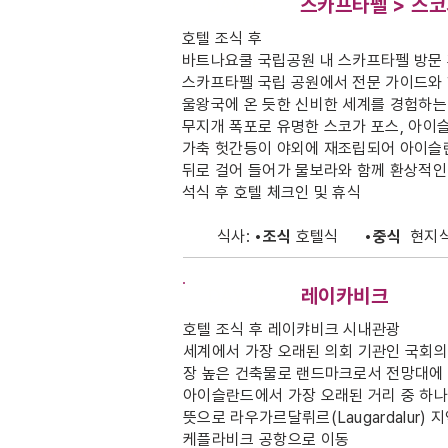
DAY-6
스카프타펠 > 스코
호텔 조식 후
바트나요쿨 국립공원 내 스카프타펠 방문
스카프타펠 국립 공원에서 전문 가이드와 
울왕국에 온 듯한 신비한 세계를 경험하는
무지개 폭포로 유명한 스코가 포스, 아이슬
가축 헛간등이 야외에 재조립되어 아이슬란
뒤로 걸어 들어가 물보라와 함께 환상적인
석식 후 호텔 체크인 및 휴식
식사:
•조식
호텔식
•중식
현지
DAY-7
레이카비크
호텔 조식 후 레이캬비크 시내관광
세계에서 가장 오래된 의회 기관인 국회의
장 높은 건축물로 랜드마크로서 전망대에 
아이슬란드에서 가장 오래된 거리 중 하나
뜻으로 라우가르달뤼르(Laugardalur
케플라비크 공항으로 이동