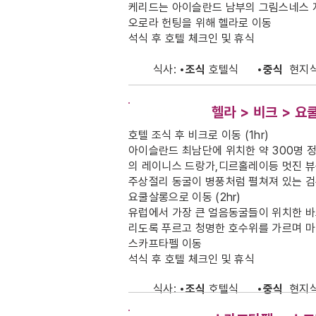
케리드는 아이슬란드 남부의 그림스네스 지
오로라 헌팅을 위해 헬라로 이동
석식 후 호텔 체크인 및 휴식
식사:
•조식
호텔식
•중식
현지
DAY-5
헬라 > 비크 > 
호텔 조식 후 비크로 이동 (1hr)
아이슬란드 최남단에 위치한 약 300명 정도
의 레이니스 드랑가,디르홀레이등 멋진 뷰를
주상절리 동굴이 병풍처럼 펼쳐져 있는 
요쿨살롱으로 이동 (2hr)
유럽에서 가장 큰 얼음동굴들이 위치한 바
리도록 푸르고 청명한 호수위를 가르며 마
스카프타펠 이동
석식 후 호텔 체크인 및 휴식
식사:
•조식
호텔식
•중식
현지