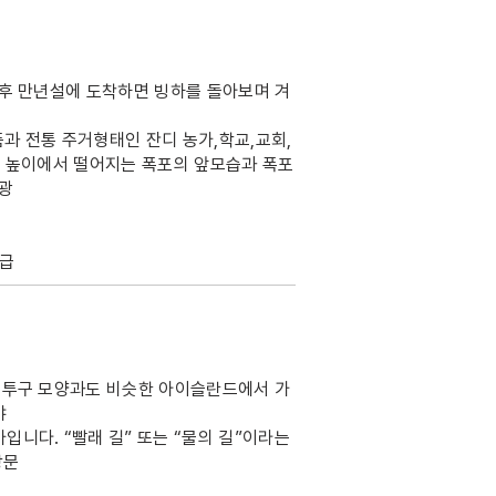
 후 만년설에 도착하면 빙하를 돌아보며 겨
품과 전통 주거형태인 잔디 농가,학교,교회,
m 높이에서 떨어지는 폭포의 앞모습과 폭포
관광
동급
킹 투구 모양과도 비슷한 아이슬란드에서 가
캬
니다. “빨래 길” 또는 “물의 길”이라는
방문