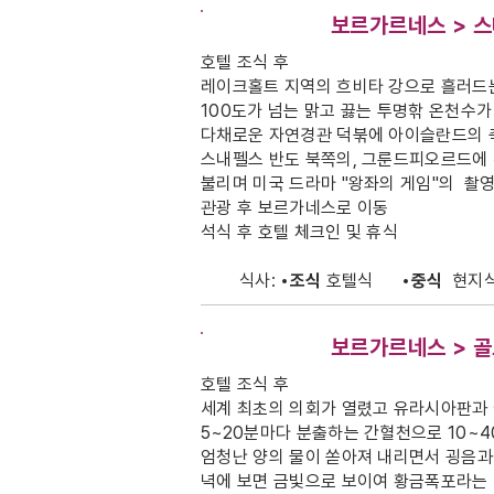
DAY-3
보르가르네스 > 
호텔 조식 후
레이크홀트 지역의 흐비타 강으로 흘러드는
100도가 넘는 맑고 끓는 투명핚 온천수
다채로운 자연경관 덕붂에 아이슬란드의 
스내펠스 반도 북쪽의, 그룬드피오르드에
불리며 미국 드라마 "왕좌의 게임"의 촬
관광 후 보르가네스로 이동
석식 후 호텔 체크인 및 휴식
식사:
•조식
호텔식
•중식
현지
DAY-4
보르가르네스 > 골
호텔 조식 후
세계 최초의 의회가 열렸고 유라시아판과
5~20분마다 분출하는 간혈천으로 10~
엄청난 양의 물이 쏟아져 내리면서 굉음과
녁에 보면 금빛으로 보이여 황금폭포라는