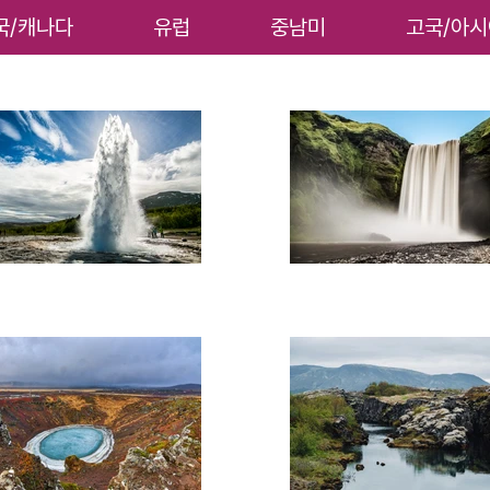
국/캐나다
유럽
중남미
고국/아시