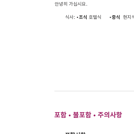
안녕히 가십시요.
식사:
•조식
호텔식
•중식
현
포함 • 불포함 • 주의사항