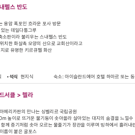
스내펠스 반도
 용암 폭포인 흐라운 포사 방문
가 있는 데일다퉁그루
축소판이라 불리우는 스내펠스 반도
 위치한 화살촉 모양의 산으로 교회산이라고
영지로 유명한 키르큐펠 화산
식
•석식
현지식
숙소: 아이슬란드에어 호텔 하마르 또는 
드서클 > 헬라
 아메리카판의 만나는 싱벨리르 국립공원
40m 높이로 뜨거운 물기둥이 솟아올라 살아있는 대지의 숨결을 느낄수
 함께 증기처럼 솟아 오르는 물줄기가 장관을 이루며 빙하에서 흘러내린
 이름이 붙은 굴포스