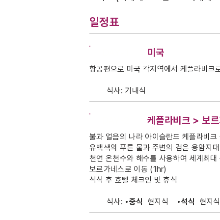
일정표
DAY-1
미국
항공편으로 미국 각지역에서 케플라비크
식사:
기내식
DAY-2
케플라비크 > 보
불과 얼음의 나라 아이슬란드 케플라비크 
유백색의 푸른 물과 주변의 검은 용암지
천연 온천수와 해수를 사용하여 세계최대
보르가네스로 이동 (1hr)
석식 후 호텔 체크인 및 휴식
식사:
•중식
현지식
•석식
현지