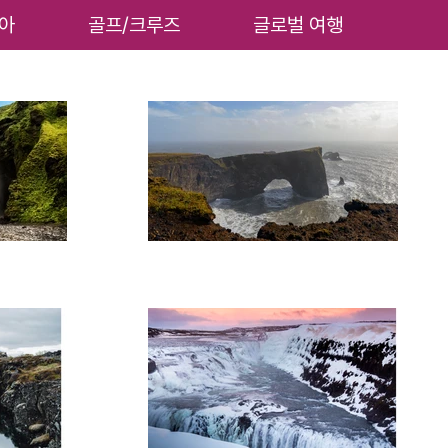
아
골프/크루즈
글로벌 여행
카톡상담