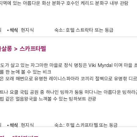
역에 있는 아름다운 화산 분화구 호수인 케리드 분화구 내부 관람
식
•석식
현지식
숙소: 호텔 스트락타 또는 동급
요쿨살롱 > 스카프타펠
가 살고 있는 자그마한 마을로 정식 명칭은 Viki Myrdal 이며 마을
 한 눈에 볼 수 있는 비크
검은 모래 해변으로 유명한 레이니스파아라 코끼리 절벽으로 유명핚 디르
트나 요쿨 국립 공원 중 하나인 빙하가 둥둥 떠다니는 아름다운 빙하
법 같은 얼음왕국을 느껴볼 수 있는 빙하보트 관광
식
•석식
현지식
숙소: 호텔 스카프타펠 또는 동금