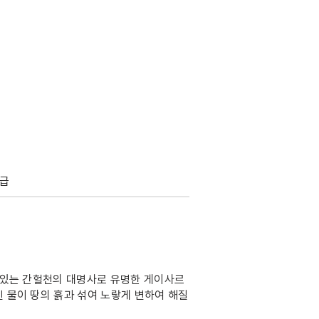
동급
 있는 간헐천의 대명사로 유명한 게이사르
 물이 땅의 흙과 섞여 노랗게 변하여 해질