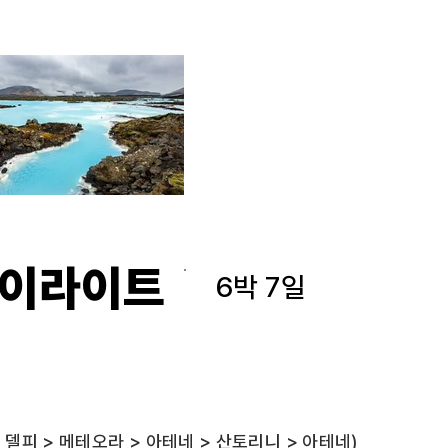
하이라이트
6박 7일
> 델피 > 메테오라 > 아테네 > 산토리니 > 아테네)