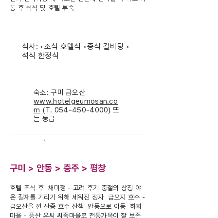
동 후 석식 및 호텔 투숙
식사: •조식 호텔식 •중식 갈비탕 •
석식 한정식
숙소: 구미 금오산
www.hotelgeumosan.co
m
(T.
054-450-4000)
또
는 동급
DAY-8
구미 > 안동 > 충주 > 평창
호텔 조식 후 채미정 - 고려 후기 충절의 상징 야
은 길재를 기리기 위해 세워진 정자 금오지 호수 -
금오산을 낀 산중 호수 산책 안동으로 이동 하회
마을 - 풍산 유씨 씨족마을로 전통가옥이 잘 보존