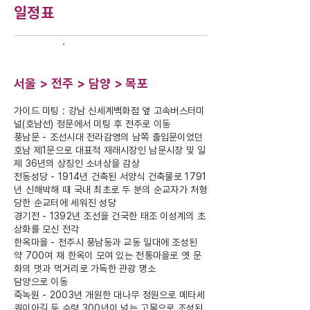
일정표
DAY-1
서울 > 전주 > 담양 > 목포
가이드 미팅 : 강남 신세계백화점 옆 고속버스터미
널(호남선) 정문에서 미팅 후 전주로 이동
풍남문 - 조선시대 전라감영의 남쪽 출입문이었던
호남 제1문으로 대표적 재래시장인 남문시장 및 일
제 36년의 상징인 소녀상을 감상
전동성당 - 1914년 건축된 서양식 건축물로 1791
년 신해박해 때 국내 최초로 두 분의 순교자가 처형
당한 순교터에 세워진 성당
경기전 - 1392년 조선을 건국한 태조 이성계의 초
상화를 모신 전각
한옥마을 - 전주시 풍남동과 교동 일대에 조성된
약 700여 채 한옥이 모여 있는 전통마을로 옛 문
화의 멋과 먹거리로 가득한 관광 명소
담양으로 이동
죽녹원 - 2003년 개원한 대나무 정원으로 메타세
쿼이아길 등 수령 300년이 넘는 고목으로 조성된