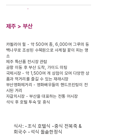
DAY-6
제주 > 부산
카멜리아 힐 - 약 500여 종, 6,000여 그루의 동
백나무로 조성된 수목원으로 사계절 꽃이 피는 명
소
제주 특산품 전시장 관람
공항 이동 후 부산 도착, 가이드 미팅
국제시장 - 약 1,500여 개 상점이 모여 다양한 상
품과 먹거리를 즐길 수 있는 재래시장
부산영화제거리 - 영화배우들의 핸드프린팅이 전
시된 거리
자갈치시장 - 부산을 대표하는 전통 어시장
석식 후 호텔 투숙 및 휴식
식사: •조식 호텔식 •중식 전복죽 &
회국수 •석식 돌솥한정식