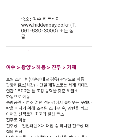
숙소: 여수 히든베이
www.hiddenbay.co.kr
(T.
061-680-3000)
또는 동
급
DAY-3
여수 > 광양 > 하동 > 진주 > 거제
호텔 조식 후 (이순신대교 경유) 광양으로 이동
광양제철소(차창) - 단일 제철소로는 세계 최대인
연간 1,800만 톤 조강 능력을 갖춘 제철소
하동으로 이동
송림공원 - 영조 21년 섬진강에서 불어오는 모래바
람을 피하기 위해 조성된 소나무 숲, 강변을 끼고
이어진 산책로가 최고의 힐링 코스
진주로 이동
진주성 - 임진왜란 3대 대첩 중 하나인 진주성 대
첩의 현장