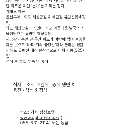
남강 촉석루 - 임진왜란 당시 왜장을 껴안고 투신
한 의로운 여인 ‘논개’를 기리는 정자
거제로 이동
옵션투어 : 외도 해상공원 & 해금강 유람선($40/
인)
외도 해상공원 - 개인이 가꾼 아름다운 남국의 식
물정원으로 유명한 해상공원
해금강 - 수만 년 동안 파도와 바람에 깎여 절경을
이룬 곳으로 ‘바다 위의 금강산’이라 불리는 경관
※ 외도 유람선 대신 한산섬으로 대체 가능($25/
인)
석식 후 호텔 투숙 및 휴식
식사: •조식 호텔식 •중식 냉면 &
육전 •석식 회정식
숙소: 거제 삼성호텔
www.sghotel.co.kr
(T.
055-631-2114)
또는 동급