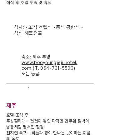
석식 후 호텔 투숙 및 휴식
식사: •조식 호텔식 •중식 공항식 •
석식 해물전골
숙소: 제주 부영
www.booyoungjejuhotel.
com
(T.
064-731-5500)
또는 동급
DAY-5
제주
호텔 조식 후
주상절리대 - 겹겹이 쌓인 다각형 현무암 절벽이
병풍처럼 펼쳐진 절경
천지연 폭포 - 하늘과 땅이 만나는 곳이라는 이름
의 폭포