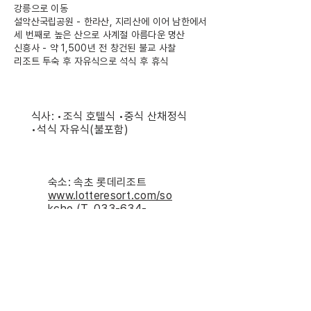
강릉으로 이동
설악산국립공원 - 한라산, 지리산에 이어 남한에서
세 번째로 높은 산으로 사계절 아름다운 명산
신흥사 - 약 1,500년 전 창건된 불교 사찰
리조트 투숙 후 자유식으로 석식 후 휴식
식사: •조식 호텔식 •중식 산채정식
•석식 자유식(불포함)
숙소: 속초 롯데리조트
www.lotteresort.com/so
kcho
(T.
033-634-
1000)
또는 동급
DAY-10
속초 > 가평 > 서울