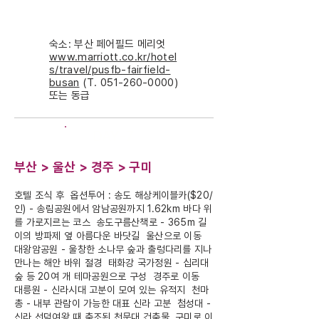
숙소: 부산 페어필드 메리엇
www.marriott.co.kr/hotel
s/travel/pusfb-fairfield-
busan
(T.
051-260-0000)
또는 동급
DAY-7
부산 > 울산 > 경주 > 구미
호텔 조식 후 옵션투어 : 송도 해상케이블카($20/
인) - 송림공원에서 암남공원까지 1.62km 바다 위
를 가로지르는 코스 송도구름산책로 - 365m 길
이의 방파제 옆 아름다운 바닷길 울산으로 이동
대왕암공원 - 울창한 소나무 숲과 출렁다리를 지나
만나는 해안 바위 절경 태화강 국가정원 - 십리대
숲 등 20여 개 테마공원으로 구성 경주로 이동
대릉원 - 신라시대 고분이 모여 있는 유적지 천마
총 - 내부 관람이 가능한 대표 신라 고분 첨성대 -
신라 선덕여왕 때 축조된 천문대 건축물 구미로 이