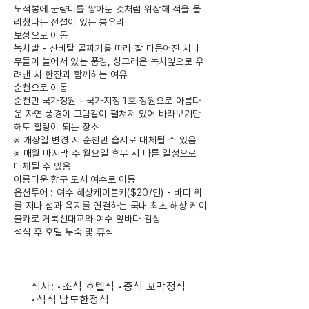
노적봉에 군량미를 쌓아둔 것처럼 위장해 적을 물
리쳤다는 전설이 있는 봉우리
보성으로 이동
녹차밭 - 산비탈 골짜기를 따라 잘 다듬어진 차나
무들이 늘어서 있는 풍경, 싱그러운 녹차잎으로 우
려낸 차 한잔과 함께하는 여유
순천으로 이동
순천만 국가정원 - 국가지정 1호 정원으로 아름다
운 자연 풍경이 그림같이 펼쳐져 있어 바라보기만
해도 힐링이 되는 장소
※ 개장일 변경 시 순천만 습지로 대체될 수 있음
※ 매월 마지막 주 월요일 휴무 시 다른 일정으로
대체될 수 있음
아름다운 항구 도시 여수로 이동
옵션투어 : 여수 해상케이블카($20/인) - 바다 위
를 지나 섬과 육지를 연결하는 국내 최초 해상 케이
블카로 거북선대교와 여수 앞바다 감상
석식 후 호텔 투숙 및 휴식
식사: •조식 호텔식 •중식 꼬막정식
•석식 남도한정식