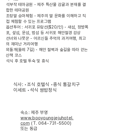
석부작 테마공원 - 제주 특산물 감귤과 분재를 결
합한 테마공원
조랑말 승마체험 - 제주의 말 문화를 이해하고 직
접 체험할 수 있는 프로그램
옵션투어 : 서귀포 유람선($20/인) - 새섬, 정방폭
포, 섶섬, 문섬, 범섬 등 서귀포 해안절경 감상
선녀와 나뭇꾼 - 어르신들 추억의 과거여행, 최고
의 재미난 거리여행
외돌개(올레 7길) - 해안 절벽과 숲길을 따라 걷는
산책 코스
석식 후 호텔 투숙 및 휴식
식사: •조식 호텔식 •중식 통갈치구
이세트 •석식 쌈밥정식
숙소: 제주 부영
www.booyoungjejuhotel.
com
(T.
064-731-5500)
또는 동급