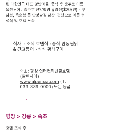
된 대한민국 대표 양반마을 중식 후 충주로 이동
옵션투어 : 충주호 단양팔경 유람선($20/인) - 구
담봉, 옥순봉 등 단양팔경 감상 평창으로 이동 후
석식 및 호텔 투숙
식사: •조식 호텔식 •중식 안동찜닭
& 간고등어 •석식 황태구이
숙소: 평창 인터컨티넨탈호텔
(알펜시아)
www.alpensia.com
(T.
033-339-0000)
또는 동급
DAY-9
평창 > 강릉 > 속초
호텔 조식 후