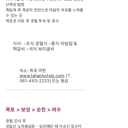
산책로 탐방
죽림욕 후 죽로차 한잔으로 마음의 여유를 느껴볼
수 있는 곳
목포로 이동 후 호텔 투숙 및 휴식
식사: •조식 호텔식 •중식 비빔밥 &
떡갈비 •석식 보리굴비
숙소: 목포 라한
www.lahanhotels.com
(T.
061-463-2233)
또는 동급
DAY-2
목포 > 보성 > 순천 > 여수
호텔 조식 후
유달산 노적봉공원 - 임진왜란 때 이순신 장군이